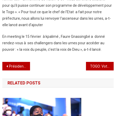
pour qu’il puisse continuer son programme de développement pour
le Togo ». « Pour tout ce que le chef de l’Etat a fait pour notre
préfecture, nous allons lui renvoyer l’ascenseur dans les urnes, a-t-
elle lancé avant d’ajouter
En meeting le 15 février à kpalimé , Faure Gnassingbé a donné
rendez-vous à ses challengers dans les urnes pour accéder au
pouvoir : « la voix du peuple, c’est la voix de Dieu », a-t-il lancé.
Navigation
Présidentielle 2020 : Environ 4000 observateurs seront déployés dans les bureaux de vote par la cour constitutionnelle
TOGO: Vote par anticipation;Les forces de sécurité et de défense étaient aux urnes ce mercredi
de
RELATED POSTS
l’article