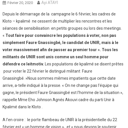
Ayi ATAYI
Février 20, 2020
Depuis le démarrage de la campagne le 6 février, les cadres de
Kloto – kpalimé ne cessent de multiplier les rencontres et les
séances de sensibilisation en petits groupes ou lors des meetings.
«
Tout faire pour convaincre les populations à voter, non pas
simplement Faure Gnassingbé, le candidat de UNIR, mais à le
voter massivement afin de passer au premier tour ». Tous les
militants de UNIR sont unis comme un seul homme pour
défendre ce leitmotiv.
Les populations de kpalimé se disent prêtes
pour voter le 22 février le distingué militant Faure
Gnassingbé. »Nous sommes mêmes impatients que cette date
arrive, a-telle indiqué à la presse. « On ne change pas l’équipe qui
gagne, le président Faure Gnassingbé est l’homme de la situation »,
rappelle Mme Eho Johnson Agnés Akouvi cadre du parti Unir à
Kpalimé dans le Kloto .
A l’en croire : le porte flambeau de UNIR à la présidentielle du 22
février est « un homme de vision », et « nous devons le soutenir