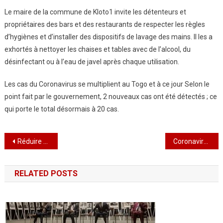
Le maire de la commune de Kloto1 invite les détenteurs et
propriétaires des bars et des restaurants de respecter les règles
d’hygiènes et d’installer des dispositifs de lavage des mains. Il les a
exhortés à nettoyer les chaises et tables avec de l’alcool, du
désinfectant ou à l’eau de javel après chaque utilisation.
Les cas du Coronavirus se multiplient au Togo et à ce jour Selon le
point fait par le gouvernement, 2 nouveaux cas ont été détectés ; ce
qui porte le total désormais à 20 cas.
Navigation
Réduire La Propagation Du COVID19 Dans Le Milieu De Travail Au Togo :Le Président De L’UL,Prof Kokoroko Dodji Renvoi 7 Enseignants Revenus De L’extérieur Du Pays À L’auto Confinement
Coronavirus : Winny Dogbatsé , Maire de la commune de Kloto1″ J’exhorte les habitants à laver les mains et à respecter les mesures prises par le gouvernement ».
de
RELATED POSTS
l’article