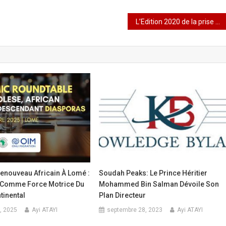
L’Edition 2020 de la prise de la Pierre Sacrée annulée
enouveau Africain À Lomé :
Soudah Peaks: Le Prince Héritier
 Comme Force Motrice Du
Mohammed Bin Salman Dévoile Son
tinental
Plan Directeur
, 2025
Ayi ATAYI
septembre 28, 2023
Ayi ATAYI