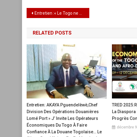
Navigation
Entretien :« Le Togo ne pourra pas échapper à une révision du PND », l’économiste Kako Nouboukpo
de
RELATED POSTS
l’article
Entretien: AKAYA Pguendelèwè,chef
TRED 2025:R
Division Des Opérations Douanières
La Diaspora
Lomé Port » J’ Invite Les Opérateurs
Progrès Con
Économiques Du Togo À Faire
décembre 9
Confiance À La Douane Togolaise… Le