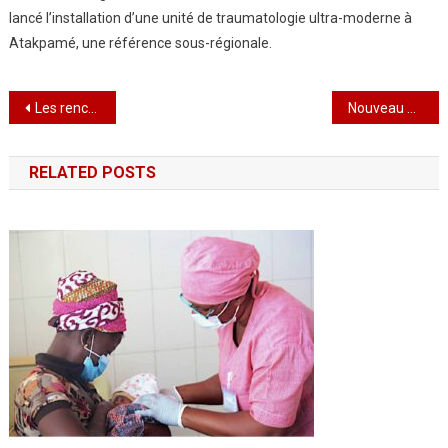
lancé l’installation d’une unité de traumatologie ultra-moderne à
Atakpamé, une référence sous-régionale.
Navigation
Les rencontres d’échanges entre les forces de défense et de sécurité et les populations civiles se poursuivent
Nouveau Bouclage et un couvre-feu dans le Grand Tone à partir du 17 janvier
de
RELATED POSTS
l’article