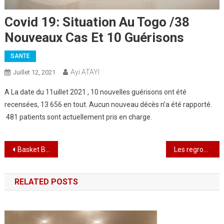
Covid 19: Situation Au Togo /38
Nouveaux Cas Et 10 Guérisons
SANTE
Ayi ATAYI
Juillet 12, 2021
A La date du 11uillet 2021 , 10 nouvelles guérisons ont été
recensées, 13 656 en tout. Aucun nouveau décès n’a été rapporté.
481 patients sont actuellement pris en charge.
Navigation
Basket Ball :Preparation Tokyo 2021:Belle victoire des Nigérians sur les Etats Unis
Les regroupements pour la célébration des fêtes traditionnelles demeurent encore interdits jusqu’à nouvel ordre”
de
RELATED POSTS
l’article