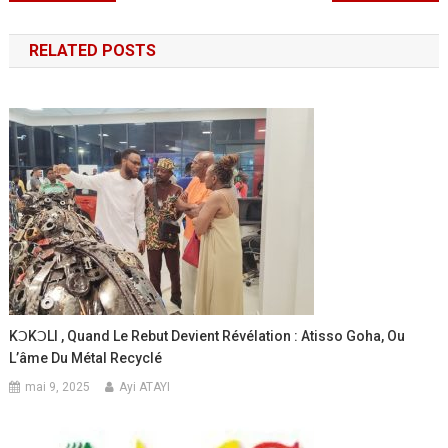
de
RELATED POSTS
l’article
KↃKↃLI , Quand Le Rebut Devient Révélation : Atisso Goha, Ou
L’âme Du Métal Recyclé
mai 9, 2025
Ayi ATAYI