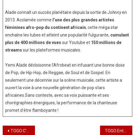
Alade connaît un succès planétaire depuis la sortie de
Johnny
en
2013. Acclamée comme
l’une des plus grandes artistes
féminines afro-pop du continent africain
, cette méga star
enchaîne les tubes et atteint une popularité fulgurante,
cumulant
plus de 400 millions de vues
sur Youtube et
150 millions de
streams
sur les plateformes musicales.
Yemi Alade décloisonne l’Afrobeat en infusant une bonne dose
de Pop, de Hip-Hop, de Reggae, de Soul et de Gospel. En
seulement une décennie sur la scène musicale, cette artiste a
ouvert la voie à une nouvelle génération de pop stars
africaines.Sans conteste, avec sa voix puissante et ses
chorégraphies énergiques, la performance de la chanteuse
promet d’être flamboyante !
Navigation
TOGO:C’est Parti pour la 9e Edition de SIALO
TOGO:Entretien avec l’Artiste Moses Bkon Fly, l’étoile montante de la Musique Togolaise