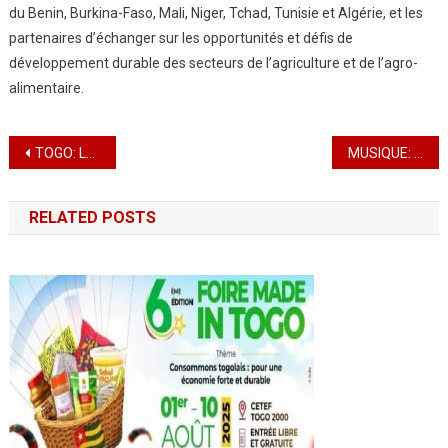
du Benin, Burkina-Faso, Mali, Niger, Tchad, Tunisie et Algérie, et les
partenaires d’échanger sur les opportunités et défis de
développement durable des secteurs de l’agriculture et de l’agro-
alimentaire.
Navigation
TOGO: Le Secteur du Textile reprend des couleurs
MUSIQUE: L’artiste Yémi ALADE en exclusivité à Montréal
de
RELATED POSTS
l’article