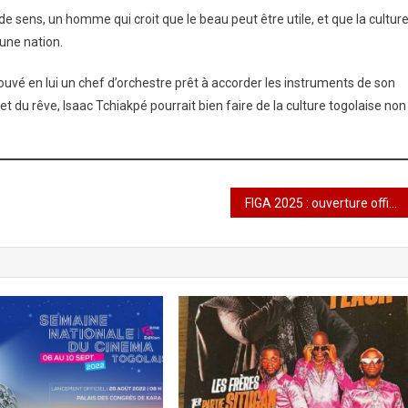
 de sens, un homme qui croit que le beau peut être utile, et que la culture
’une nation.
rouvé en lui un chef d’orchestre prêt à accorder les instruments de son
t du rêve, Isaac Tchiakpé pourrait bien faire de la culture togolaise non
FIGA 2025 : ouverture officielle ce vendredi 10 octobre à 19h à l’Institut Français du Togo