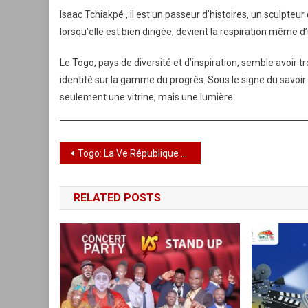
Isaac Tchiakpé , il est un passeur d’histoires, un sculpteur
lorsqu’elle est bien dirigée, devient la respiration même d
Le Togo, pays de diversité et d’inspiration, semble avoir t
identité sur la gamme du progrès. Sous le signe du savoir e
seulement une vitrine, mais une lumière.
Navigation
Togo: La Ve République accorde sa première symphonie gouvernementale
de
RELATED POSTS
l’article