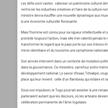
Les défis sont vastes : valoriser un patrimoine culturel 
renforcer les industries créatives et faire de la cultur
ministre devra insuffler une nouvelle dynamique aux musées
à une économie culturelle florissante.
Mais l’homme est connu pour sa rigueur intellectuelle et s
précède toujours l’action, mais elle n’en ralentit jamais
transformer le regard que le pays porte sur ses trésors i
miroir identitaire et du tourisme une symphonie nationale :
Son arrivée intervient dans un contexte de mutation politi
dans la gouvernance. Ce ministère, carrefour entre mémo
développement national. Le savoir d’Isaac Tchiakpé, couplé
place qui leur revient : celle d’un flambeau qui éclaire et 
Sous son impulsion, le Togo pourrait assister à une renais
parleraient autant que les discours, où les artisans devi
célébration permanente de l’âme togolaise.