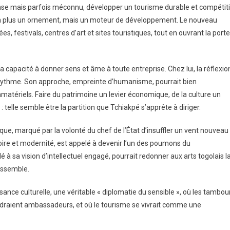
dense mais parfois méconnu, développer un tourisme durable et compétiti
e non plus un ornement, mais un moteur de développement. Le nouveau
, festivals, centres d’art et sites touristiques, tout en ouvrant la porte
a capacité à donner sens et âme à toute entreprise. Chez lui, la réflexio
 le rythme. Son approche, empreinte d’humanisme, pourrait bien
mmatériels. Faire du patrimoine un levier économique, de la culture un
 telle semble être la partition que Tchiakpé s’apprête à diriger.
que, marqué par la volonté du chef de l’État d’insuffler un vent nouveau
ire et modernité, est appelé à devenir l’un des poumons du
 à sa vision d’intellectuel engagé, pourrait redonner aux arts togolais l
rassemble.
sance culturelle, une véritable « diplomatie du sensible », où les tambou
endraient ambassadeurs, et où le tourisme se vivrait comme une