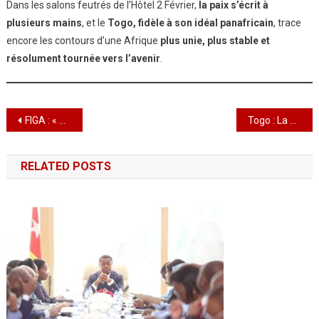
Dans les salons feutrés de l’Hôtel 2 Février,
la paix s’écrit à
plusieurs mains
, et le
Togo, fidèle à son idéal panafricain
, trace
encore les contours d’une Afrique
plus unie, plus stable et
résolument tournée vers l’avenir
.
Navigation
FIGA : « Allah n’est pas obligé » : La littérature de Kourouma s’incarne en film sous la plume visuelle de Zaven Najjar
Togo : La CNSS étend le souffle de la santé à tous les travailleurs
de
RELATED POSTS
l’article