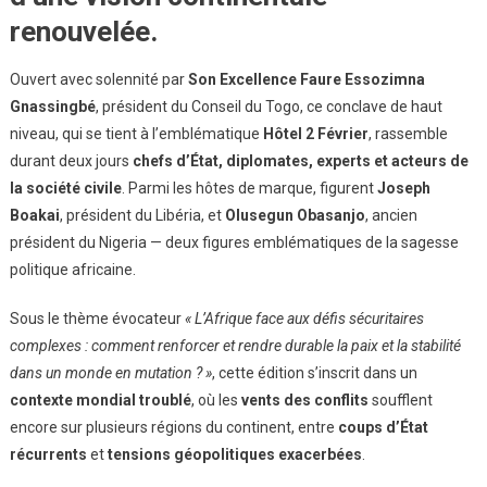
renouvelée.
Ouvert avec solennité par
Son Excellence Faure Essozimna
Gnassingbé
, président du Conseil du Togo, ce conclave de haut
niveau, qui se tient à l’emblématique
Hôtel 2 Février
, rassemble
durant deux jours
chefs d’État, diplomates, experts et acteurs de
la société civile
. Parmi les hôtes de marque, figurent
Joseph
Boakai
, président du Libéria, et
Olusegun Obasanjo
, ancien
président du Nigeria — deux figures emblématiques de la sagesse
politique africaine.
Sous le thème évocateur
« L’Afrique face aux défis sécuritaires
complexes : comment renforcer et rendre durable la paix et la stabilité
dans un monde en mutation ? »
, cette édition s’inscrit dans un
contexte mondial troublé
, où les
vents des conflits
soufflent
encore sur plusieurs régions du continent, entre
coups d’État
récurrents
et
tensions géopolitiques exacerbées
.