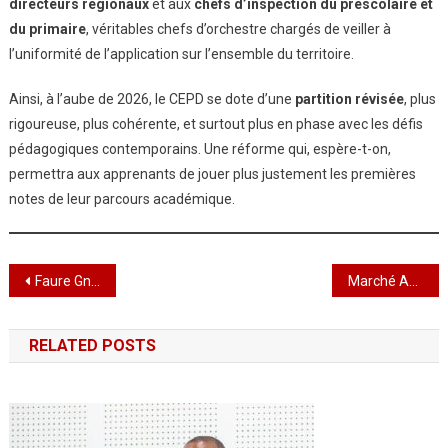
directeurs régionaux
et aux
chefs d’inspection du préscolaire et
du primaire
, véritables chefs d’orchestre chargés de veiller à
l’uniformité de l’application sur l’ensemble du territoire.
Ainsi, à l’aube de 2026, le CEPD se dote d’une
partition révisée
, plus
rigoureuse, plus cohérente, et surtout plus en phase avec les défis
pédagogiques contemporains. Une réforme qui, espère-t-on,
permettra aux apprenants de jouer plus justement les premières
notes de leur parcours académique.
Navigation
Faure Gnassingbé à Luanda : Pour un multilatéralisme refondé entre l’Afrique et l’Europe
Marché ALIMENTERRE: L’assiette en état d’alerte : OADEL en tribune invite à mieux se nourrir
de
RELATED POSTS
l’article