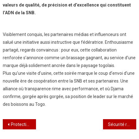
valeurs de qualité, de précision et d’excellence qui constituent
l’ADN de la SNB.
Visiblement conquis, les partenaires médias et influenceurs ont
salué une initiative aussi instructive que fédératrice. Enthousiasme
partagé, regards convaincus : pour eux, cette collaboration
renforcée s’annonce comme un brassage gagnant, au service d’une
marque déjà solidement ancrée dans le paysage togolais.
Plus qu’une visite d’usine, cette soirée marque le coup d’envoi d’une
nouvelle ère de coopération entre la SNB et ses partenaires. Une
alliance où transparence rime avec performance, et où Djama
confirme, gorgée après gorgée, sa position de leader sur le marché
des boissons au Togo.
Navigation
Protection des données personnelles : l’IPDCP célèbre la Journée internationale par une sensibilisation de proximité à Lomé
Sécurité routière : l’UNATROT lève les obstacles et hisse le transport togolais vers de nouveaux standards
de