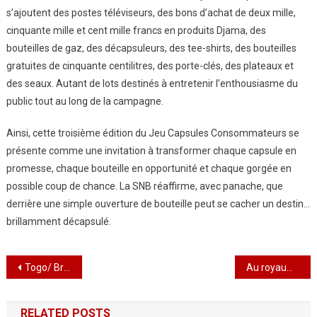
s’ajoutent des postes téléviseurs, des bons d’achat de deux mille,
cinquante mille et cent mille francs en produits Djama, des
bouteilles de gaz, des décapsuleurs, des tee-shirts, des bouteilles
gratuites de cinquante centilitres, des porte-clés, des plateaux et
des seaux. Autant de lots destinés à entretenir l’enthousiasme du
public tout au long de la campagne.
Ainsi, cette troisième édition du Jeu Capsules Consommateurs se
présente comme une invitation à transformer chaque capsule en
promesse, chaque bouteille en opportunité et chaque gorgée en
possible coup de chance. La SNB réaffirme, avec panache, que
derrière une simple ouverture de bouteille peut se cacher un destin…
brillamment décapsulé.
Navigation
Togo/ Brass Days 2 : Elom Kottner et l’épopée des cuivres : un festival qui élève, fédère et transcende
Au royaume du hasard, l’Ivoirien Koffi N’guessan sacré roi du TCE 2025 à Lomé
de
RELATED POSTS