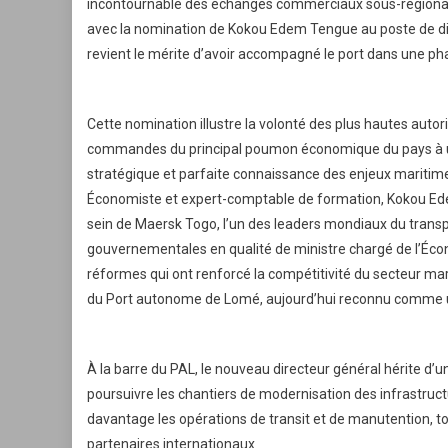
incontournable des échanges commerciaux sous-régionaux,
avec la nomination de Kokou Edem Tengue au poste de dir
revient le mérite d’avoir accompagné le port dans une 
Cette nomination illustre la volonté des plus hautes autori
commandes du principal poumon économique du pays à une
stratégique et parfaite connaissance des enjeux maritim
Économiste et expert-comptable de formation, Kokou Ede
sein de Maersk Togo, l’un des leaders mondiaux du transpo
gouvernementales en qualité de ministre chargé de l’Éco
réformes qui ont renforcé la compétitivité du secteur 
du Port autonome de Lomé, aujourd’hui reconnu comme un
À la barre du PAL, le nouveau directeur général hérite d’
poursuivre les chantiers de modernisation des infrastructure
davantage les opérations de transit et de manutention, to
partenaires internationaux