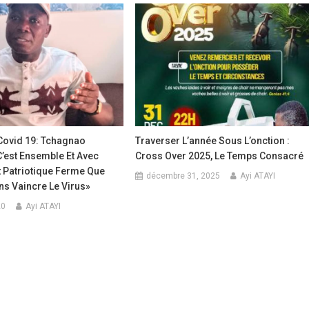
ovid 19: Tchagnao
Traverser L’année Sous L’onction :
C’est Ensemble Et Avec
Cross Over 2025, Le Temps Consacré
Patriotique Ferme Que
décembre 31, 2025
Ayi ATAYI
s Vaincre Le Virus»
20
Ayi ATAYI