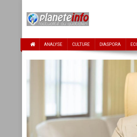
Skip
to
content
PLANETE INFO
L'actualité au quotidien
ANALYSE
CULTURE
DIASPORA
EC