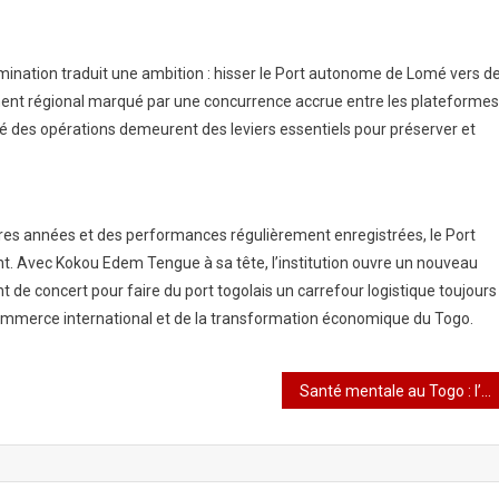
nation traduit une ambition : hisser le Port autonome de Lomé vers d
nt régional marqué par une concurrence accrue entre les plateformes
idité des opérations demeurent des leviers essentiels pour préserver et
ères années et des performances régulièrement enregistrées, le Port
 Avec Kokou Edem Tengue à sa tête, l’institution ouvre un nouveau
 de concert pour faire du port togolais un carrefour logistique toujours
u commerce international et de la transformation économique du Togo.
Santé mentale au Togo : l’Université de Kara et Bluemind Foundation ouvrent un nouveau chapitre de l’écoute et de l’espoir