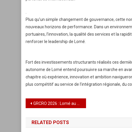
.
Plus qu’un simple changement de gouvernance, cette nomi
nouveaux horizons de performance. Dans un environneme
portuaires, l’innovation, la qualité des services et la rap
renforcer le leadership de Lomé.
Fort des investissements structurants réalisés ces derni
autonome de Lomé entend poursuivre sa marche en avant.
chapitre où expérience, innovation et ambition navigueront
plus compétitif au service de l’intégration régionale, d
Navigation
GRCRO 2026 : Lomé au cœur de la riposte africaine contre la criminalité financière à l’ère de l’intelligence artificielle
de
RELATED POSTS
l’article