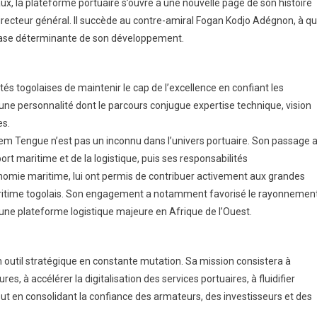
 la plateforme portuaire s’ouvre à une nouvelle page de son histoire
ecteur général. Il succède au contre-amiral Fogan Kodjo Adégnon, à qu
phase déterminante de son développement.
tés togolaises de maintenir le cap de l’excellence en confiant les
 personnalité dont le parcours conjugue expertise technique, vision
es.
m Tengue n’est pas un inconnu dans l’univers portuaire. Son passage 
rt maritime et de la logistique, puis ses responsabilités
nomie maritime, lui ont permis de contribuer activement aux grandes
maritime togolais. Son engagement a notamment favorisé le rayonnemen
e plateforme logistique majeure en Afrique de l’Ouest.
un outil stratégique en constante mutation. Sa mission consistera à
s, à accélérer la digitalisation des services portuaires, à fluidifier
ut en consolidant la confiance des armateurs, des investisseurs et des